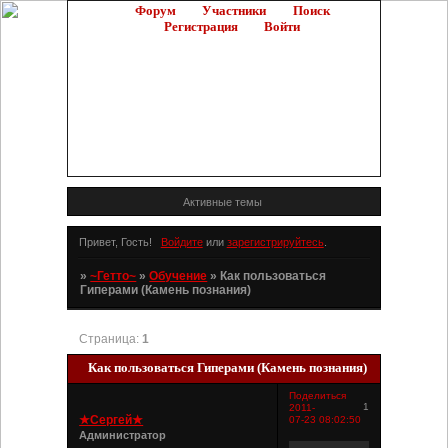
Форум
Участники
Поиск
Регистрация
Войти
Активные темы
Привет, Гость!
Войдите
или
зарегистрируйтесь
.
»
~Гетто~
»
Обучение
»
Как пользоваться
Гиперами (Камень познания)
Страница:
1
Как пользоваться Гиперами (Камень познания)
Поделиться
1
2011-
★Сергей★
07-23 08:02:50
Администратор