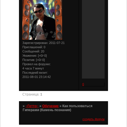
Зарегистрирован
: 2011-07-21
Приглашений:
0
Сообщений:
20
Уважение:
[+0/-0]
Позитив:
[+0/-0]
Провел на форуме:
4 часа 7 минут
Последний визит:
2011-08-01 23:14:42
0
Страница:
1
»
~Гетто~
»
Обучение
»
Как пользоваться
Гиперами (Камень познания)
создать форум